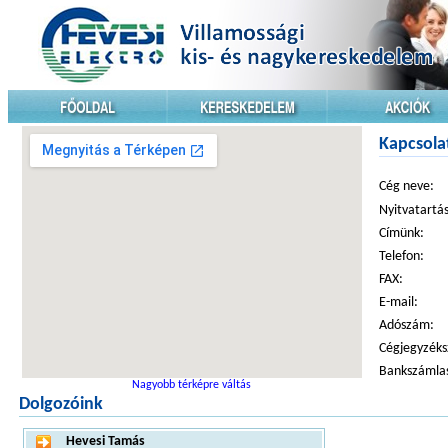
Kapcsola
Cég neve:
Nyitvatartás
Címünk:
Telefon:
FAX:
E-mail:
Adószám:
Cégjegyzék
Bankszámla
Nagyobb térképre váltás
Dolgozóink
Hevesi Tamás