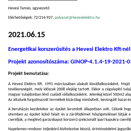
Hevesi Tamás, ügyvezető
Elérhetőségek: 72/214-927,
palyazat@hevesielektro.hu
2021.06.15
Energetikai korszerűsítés a Hevesi Elektro Kft-nél
Projekt azonosítószáma: GINOP-4.1.4-19-2021-
Projekt bemutatása:
A Hevesi Elektro Kft. 1991 márciusában alakult kisvállalkozásként. Maj
tevékenységét, mely időszak 2008 elejéig tartott. Ekkor a cégalapító tul
magyar tulajdonban lévő családi vállalkozásként. Jelenleg közel 500m2 al
Az általunk forgalmazott termékek kizárólag minősített, bevizsgált hazai és
A beruházás kezdetekor az épület leromlott állapotban volt. Célunk hogy
ütemben az épület külső falait és a zárófödémet hőszigeteléssel látjuk 
cseréljük, a meglévő garázskaput korszerű szekcionált ipari kapukra cseré
Napelemes rendszer teljeskörű kivitelezése készül, érintésvédelmi jegyzőkö