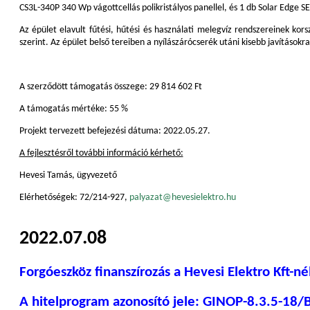
CS3L-340P 340 Wp vágottcellás polikristályos panellel, és 1 db Solar Edge SE
Az épület elavult fűtési, hűtési és használati melegvíz rendszereinek korsz
szerint. Az épület belső tereiben a nyílászárócserék utáni kisebb javításokra 
A szerződött támogatás összege: 29 814 602 Ft
A támogatás mértéke: 55 %
Projekt tervezett befejezési dátuma: 2022.05.27.
A fejlesztésről további információ kérhető:
Hevesi Tamás, ügyvezető
Elérhetőségek: 72/214-927,
palyazat@hevesielektro.hu
2022.07.08
Forgóeszköz finanszírozás a Hevesi Elektro Kft-né
A hitelprogram azonosító jele: GINOP-8.3.5-18/