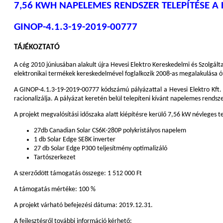
7,56 KWH NAPELEMES RENDSZER TELEPÍTÉSE A H
GINOP-4.1.3-19-2019-00777
TÁJÉKOZTATÓ
A cég 2010 júniusában alakult újra Hevesi Elektro Kereskedelmi és Szolgálta
elektronikai termékek kereskedelmével foglalkozik 2008-as megalakulása ó
A GINOP-4.1.3-19-2019-00777 kódszámú pályázattal a Hevesi Elektro Kft. c
racionalizálja. A pályázat keretén belül telepíteni kívánt napelemes rendsz
A projekt megvalósítási időszaka alatt kiépítésre kerülő 7,56 kW névleges 
27db Canadian Solar CS6K-280P polykristályos napelem
1 db Solar Edge SE8K inverter
27 db Solar Edge P300 teljesítmény optimalizáló
Tartószerkezet
A szerződött támogatás összege: 1 512 000 Ft
A támogatás mértéke: 100 %
A projekt várható befejezési dátuma: 2019.12.31.
A fejlesztésről további információ kérhető: