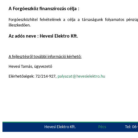
A Forgóeszköz finanszírozás célja :
Forgóeszközhitel felvételének a célja a társaságunk folyamatos pénzüg
illeszkedően.
Az adós neve : Hevesi Elektro Kft.
A fejlesztésről további információ kérhető:
Hevesi Tamás, ügyvezető
Elérhetőségek: 72/214-927,
palyazat@hevesielektro.hu
Hevesi Elektro Kft.
Pécs
Tel: 06