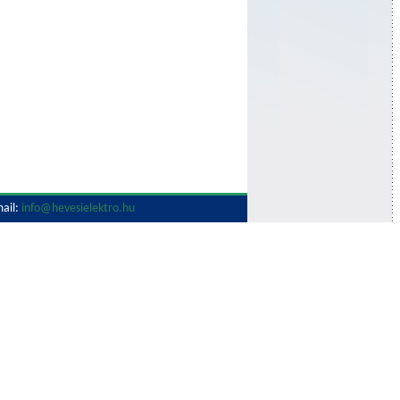
ail:
info@hevesielektro.hu